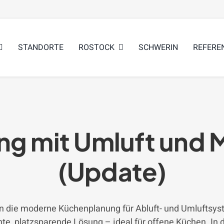
STANDORTE
ROSTOCK
SCHWERIN
REFERE
g mit Umluft und 
(Update)
en die moderne Küchenplanung für Abluft- und Umluftsys
te, platzsparende Lösung – ideal für offene Küchen. In 