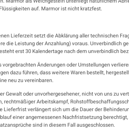
en. Marmor als Weichgestein unterliegt natürlichem Abri
üssigkeiten auf. Marmor ist nicht kratzfest.
en Lieferzeit setzt die Abklärung aller technischen Fra
e die Leistung der Anzahlung) voraus. Unverbindlich gen
esteht erst 30 Kalendertage nach dem unverbindlich bez
 vorgebrachten Änderungen oder Umstellungen verlieren
ngen dazu führen, dass weitere Waren bestellt, hergeste
ine neu zu vereinbaren.
er Gewalt oder unvorhergesehener, nicht von uns zu ve
ten, rechtmäßiger Arbeitskampf, Rohstoffbeschaffungssc
e Lieferfrist verlängert sich um die Dauer der Behinderu
lauf einer angemessenen Nachfristsetzung berechtigt, hi
atzansprüche sind in diesem Fall ausgeschlossen.