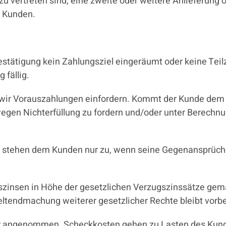
u vertreten sind, eine zweite oder weitere Anlieferung 
 Kunden.
bestätigung kein Zahlungsziel eingeräumt oder keine Teilz
 fällig.
 wir Vorauszahlungen einfordern. Kommt der Kunde dem n
wegen Nichterfüllung zu fordern und/oder unter Berech
stehen dem Kunden nur zu, wenn seine Gegenansprüche re
szinsen in Höhe der gesetzlichen Verzugszinssätze gemä
eltendmachung weiterer gesetzlicher Rechte bleibt vorb
er angenommen. Scheckkosten gehen zu Lasten des Kun