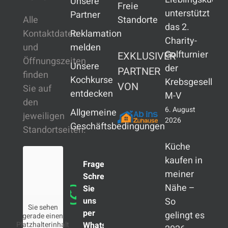
Unsere
Freie
unterstützt
Partner
Alle
Standorte
das 2.
Kontaktdaten
Reklamation
Charity-
und
melden
Golfturnier
EXKLUSIVER
Öffnungszeiten
Unsere
der
PARTNER
finden
Kochkurse
Krebsgesellsch
VON
Sie auf
entdecken
M-V
den
6. August
Allgemeine
jeweiligen
2026
Geschäftsbedingungen
Standortseiten.
Küche
kaufen in
Fragen?
meiner
Schreiben
Nähe –
Sie
uns
So
Sie sehen
per
gelingt es
gerade einen
Platzhalterinhalt
WhatsApp