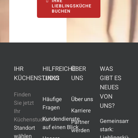
IHRE
LIEBLINGSKÜCHE
BUCHEN
IHR
HILFREICHE
ÜBER
WAS
KÜCHENSTUDIO
LINKS
UNS
GIBT ES
NEUES
Finden
VON
Häufige
Über uns
Sie jetzt
UNS?
Fragen
Karriere
Ihr
Kundendienste
Küchenstudio:
Gemeinsam
Partner
auf einen Blick
Standort
stark:
werden
wählen
Lieblingsküche