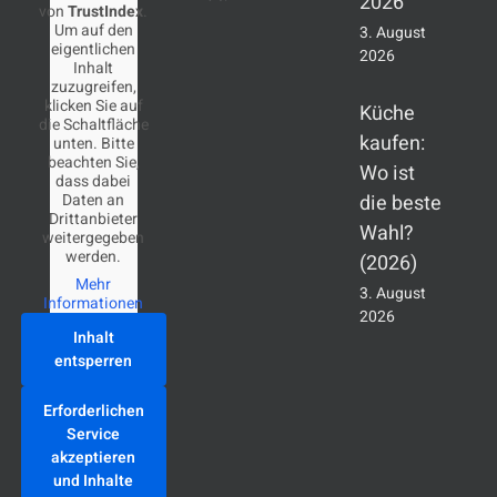
2026
von
TrustIndex
.
Um auf den
3. August
eigentlichen
2026
Inhalt
zuzugreifen,
klicken Sie auf
Küche
die Schaltfläche
kaufen:
unten. Bitte
beachten Sie,
Wo ist
dass dabei
Daten an
die beste
Drittanbieter
Wahl?
weitergegeben
werden.
(2026)
Mehr
3. August
Informationen
2026
Inhalt
entsperren
Erforderlichen
Service
akzeptieren
und Inhalte