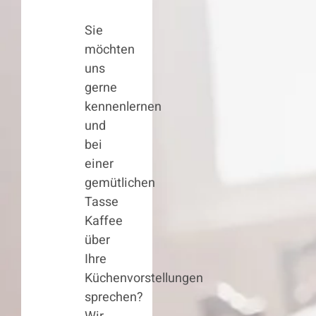
Sie
möchten
uns
gerne
kennenlernen
und
bei
einer
gemütlichen
Tasse
Kaffee
über
Ihre
Küchenvorstellungen
sprechen?