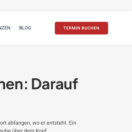
NZEN
BLOG
TERMIN BUCHEN
nen: Darauf
t abfangen, wo er entsteht. Ein
haube über dem Kopf.