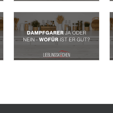
Küche mit Griffen oder
:
grifflos: Was ist die beste
Wahl für Ihre Küche?
Welche Armatur bzw.
welcher Wasserhahn für
meine neue Küche?