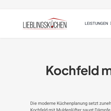
Zum
Inhalt
springen
LEISTUNGEN
Kochfeld m
Die moderne Küchenplanung setzt zunehm
Kochfeld mit Muldenlüfter saugt Dämpfe