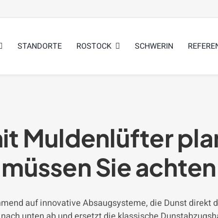
STANDORTE
ROSTOCK
SCHWERIN
REFERE
it Muldenlüfter pla
müssen Sie achten
end auf innovative Absaugsysteme, die Dunst direkt dor
 nach unten ab und ersetzt die klassische Dunstabzugs