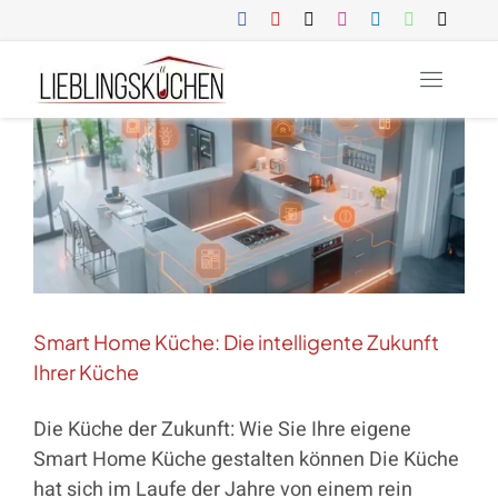
Zum
Inhalt
springen
Toggl
LEISTUNGE
Naviga
STANDORT
ROSTOCK
SCHWERIN
REFERENZE
Smart Home Küche: Die intelligente Zukunft
Ihrer Küche
BLOG
Die Küche der Zukunft: Wie Sie Ihre eigene
Smart Home Küche gestalten können Die Küche
hat sich im Laufe der Jahre von einem rein