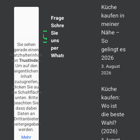
Küche
kaufen in
Fragen?
meiner
Schreiben
Nähe –
Sie
uns
So
Sie sehen
per
gelingt es
gerade einen
Platzhalterinhalt
WhatsApp
2026
von
TrustIndex
.
Um auf den
3. August
eigentlichen
2026
Inhalt
zuzugreifen,
klicken Sie auf
Küche
die Schaltfläche
kaufen:
unten. Bitte
beachten Sie,
Wo ist
dass dabei
Daten an
die beste
Drittanbieter
Wahl?
weitergegeben
werden.
(2026)
Mehr
3. August