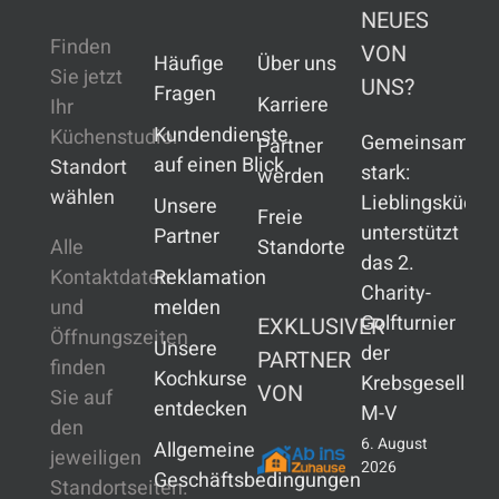
NEUES
Finden
VON
Häufige
Über uns
Sie jetzt
UNS?
Fragen
Karriere
Ihr
Kundendienste
Küchenstudio:
Gemeinsam
Partner
auf einen Blick
Standort
stark:
werden
wählen
Lieblingsküche
Unsere
Freie
unterstützt
Partner
Alle
Standorte
das 2.
Kontaktdaten
Reklamation
Charity-
und
melden
Golfturnier
EXKLUSIVER
Öffnungszeiten
Unsere
der
PARTNER
finden
Kochkurse
Krebsgesellsch
VON
Sie auf
entdecken
M-V
den
6. August
Allgemeine
jeweiligen
2026
Geschäftsbedingungen
Standortseiten.