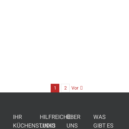
weiter empfehlen.
Kleine
Nacharbeiten
wurden kurzfristig
erledigt." - Familie
S. aus Rostock-
Gehlsdorf
MEHR ERFAHREN
1
2
Vor
IHR
HILFREICHE
ÜBER
WAS
KÜCHENSTUDIO
LINKS
UNS
GIBT ES